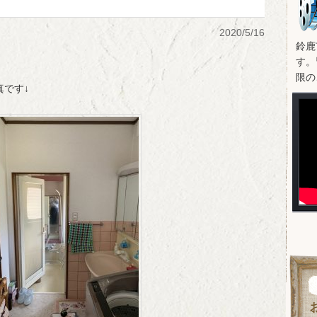
2020/5/16
鈴鹿
す。
限の
真です↓