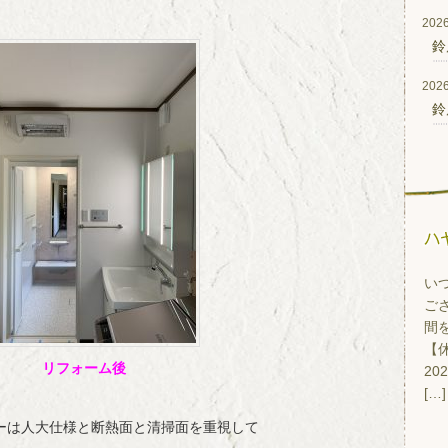
2026
鈴
2026
鈴
い
ご
間
【休
リフォーム後
20
[…]
ーは人大仕様と断熱面と清掃面を重視して