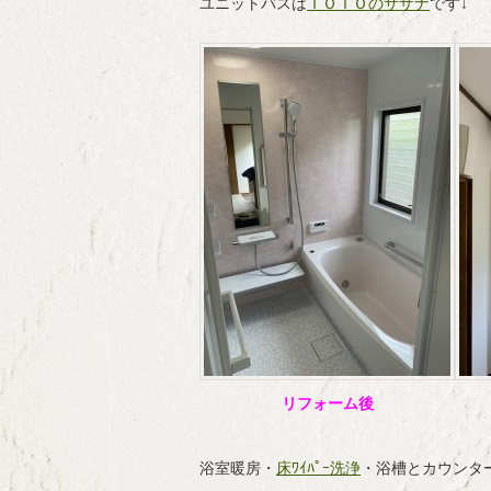
ユニットバスは
ＴＯＴＯのサザナ
です↓
リフォーム後
浴室暖房・
床ﾜｲﾊﾟｰ洗浄
・浴槽とカウンタ