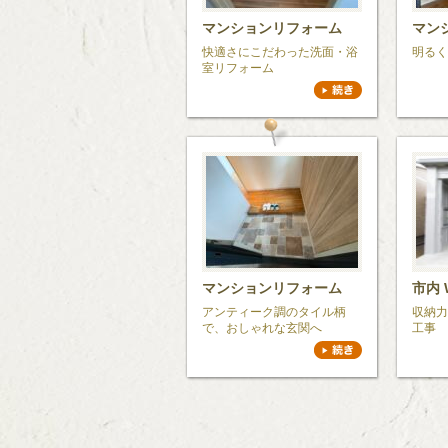
マンションリフォーム
マン
快適さにこだわった洗面・浴
明るく
室リフォーム
マンションリフォーム
市内 
アンティーク調のタイル柄
収納力
で、おしゃれな玄関へ
工事