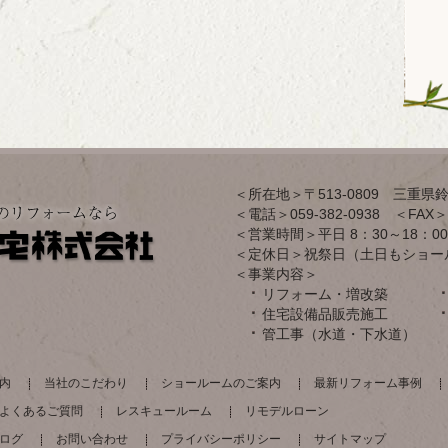
＜所在地＞〒513-0809 三重県鈴
＜電話＞059-382-0938 ＜FAX＞0
＜営業時間＞平日 8：30～18：00
＜定休日＞祝祭日（土日もショー
＜事業内容＞
リフォーム・増改築
住宅設備品販売施工
管工事（水道・下水道）
内
当社のこだわり
ショールームのご案内
最新リフォーム事例
よくあるご質問
レスキュールーム
リモデルローン
ログ
お問い合わせ
プライバシーポリシー
サイトマップ