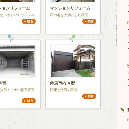
ションリフォーム
マンションリフォーム
使いやすいキッチンへ
和の趣を大切にした和室
W邸
鈴鹿市内 A 邸
抜群！イナバ物置設置
防犯と快適の強化