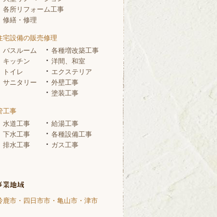
各所リフォーム工事
修繕・修理
住宅設備の販売修理
バスルーム
各種増改築工事
キッチン
洋間、和室
トイレ
エクステリア
サニタリー
外壁工事
塗装工事
管工事
水道工事
給湯工事
下水工事
各種設備工事
排水工事
ガス工事
鈴鹿市・四日市市・亀山市・津市