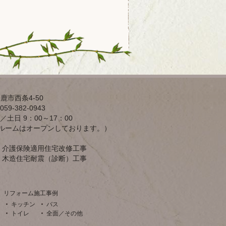
鹿市西条4-50
59-382-0943
／土日 9：00～17：00
ルームはオープンしております。）
介護保険適用住宅改修工事
木造住宅耐震（診断）工事
リフォーム施工事例
キッチン
バス
トイレ
全面／その他