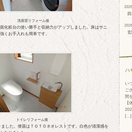
2026
四
洗面室リフォーム後
2026
面化粧台の使い勝手と収納力がアップしました。床はサニ
玄
強くお手入れも簡単です。
い
ご
間
【休
20
[…]
トイレリフォーム後
りました。便器はＴＯＴＯネオレストです。白色が清潔感を