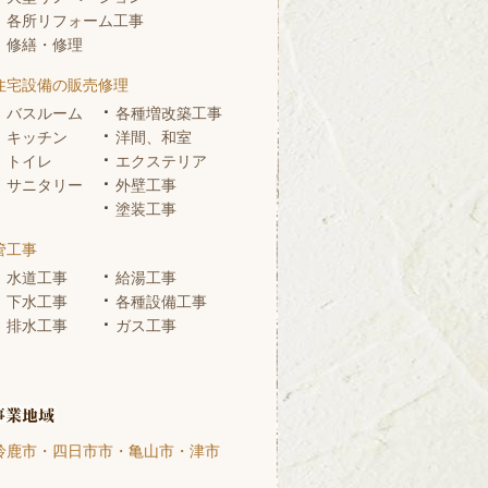
各所リフォーム工事
修繕・修理
住宅設備の販売修理
バスルーム
各種増改築工事
キッチン
洋間、和室
トイレ
エクステリア
サニタリー
外壁工事
塗装工事
管工事
水道工事
給湯工事
下水工事
各種設備工事
排水工事
ガス工事
鈴鹿市・四日市市・亀山市・津市