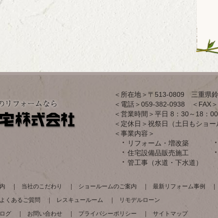
＜所在地＞〒513-0809 三重県鈴
＜電話＞059-382-0938 ＜FAX＞0
＜営業時間＞平日 8：30～18：00
＜定休日＞祝祭日（土日もショー
＜事業内容＞
リフォーム・増改築
住宅設備品販売施工
管工事（水道・下水道）
内
当社のこだわり
ショールームのご案内
最新リフォーム事例
よくあるご質問
レスキュールーム
リモデルローン
ログ
お問い合わせ
プライバシーポリシー
サイトマップ