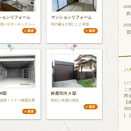
2026
四
ションリフォーム
マンションリフォーム
使いやすいキッチンへ
和の趣を大切にした和室
2026
玄
い
ご
W邸
鈴鹿市内 A 邸
間
抜群！イナバ物置設置
防犯と快適の強化
【休
20
[…]