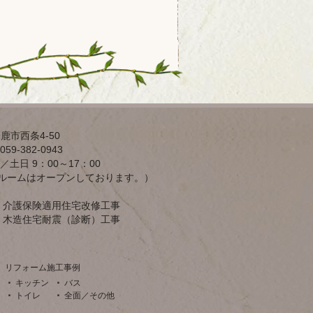
鹿市西条4-50
59-382-0943
／土日 9：00～17：00
ルームはオープンしております。）
介護保険適用住宅改修工事
木造住宅耐震（診断）工事
リフォーム施工事例
キッチン
バス
トイレ
全面／その他