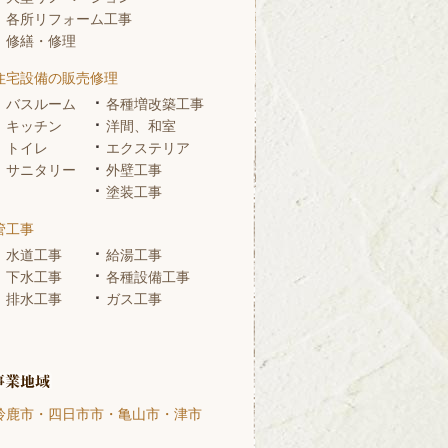
各所リフォーム工事
修繕・修理
住宅設備の販売修理
バスルーム
各種増改築工事
キッチン
洋間、和室
トイレ
エクステリア
サニタリー
外壁工事
塗装工事
管工事
水道工事
給湯工事
下水工事
各種設備工事
排水工事
ガス工事
鈴鹿市・四日市市・亀山市・津市