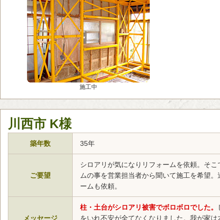
施工中
川西市 K様
築年数
35年
シロアリが気になりリフォームを依頼。そこ
ご要望
ムの事を営業担当者から聞いて施工を希望。
ームも依頼。
柱・土台がシロアリ被害でボロボロでした。
メッセージ
をいれ不安が全てなくなりました。我が家は