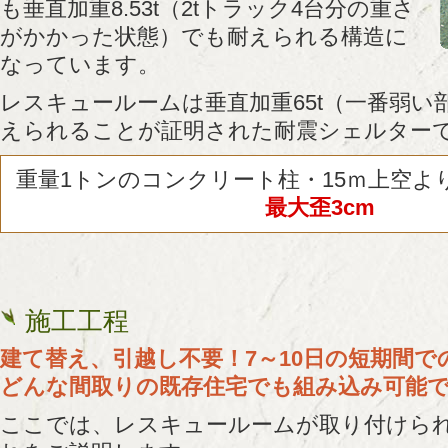
も垂直加重8.53t（2tトラック4台分の重さ
がかかった状態）でも耐えられる構造に
なっています。
レスキュールームは垂直加重65t（一番弱い部分
えられることが証明された耐震シェルター
重量1トンのコンクリート柱・15ｍ上空よ
最大歪3cm
施工工程
建て替え、引越し不要！7～10日の短期間で
どんな間取りの既存住宅でも組み込み可能
ここでは、レスキュールームが取り付けら