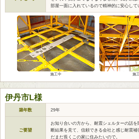
部屋一面に入れているので精神的に安心して
施工中
施
伊丹市L様
築年数
29年
お知り合いの方から、耐震シェルターの話を
ご要望
断結果を見て、信頼できる会社と感じ耐震補
だまだ長くこの家に住みたいので。