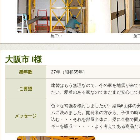
施工中
施
大阪市 I様
築年数
27年（昭和55年）
建替はもう無理なので、今の家を地震が来て
ご要望
たい。愛着のある家なのでまだまだ安心して
色々な補強を検討しましたが、結局6面体の
ムに決めました。開発者の方から、子供の時
メッセージ
込む・・・それを部屋全体に、梁に金物で固
ギーを吸収・・・・・よく考えてある商品だ