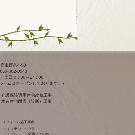
鹿市西条4-50
59-382-0943
／土日 9：00～17：00
ルームはオープンしております。）
介護保険適用住宅改修工事
木造住宅耐震（診断）工事
リフォーム施工事例
キッチン
バス
トイレ
全面／その他