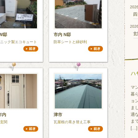
2026
四
2026
玄
W邸
市内 N邸
ニック製エコキュート
防草シートと緑砂利
マ
暮
ョ
ま
適
市内
津市
ま
玄関
瓦屋根の葺き替え工事
[…]