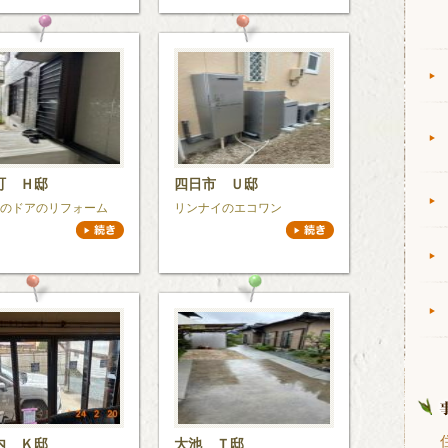
町 Ｈ邸
四日市 Ｕ邸
のドアのリフォーム
リンナイのエコワン
内 Ｋ邸
大池 Ｔ邸