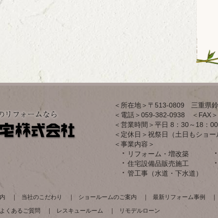
＜所在地＞〒513-0809 三重県鈴
＜電話＞059-382-0938 ＜FAX＞0
＜営業時間＞平日 8：30～18：00
＜定休日＞祝祭日（土日もショー
＜事業内容＞
リフォーム・増改築
住宅設備品販売施工
管工事（水道・下水道）
内
当社のこだわり
ショールームのご案内
最新リフォーム事例
よくあるご質問
レスキュールーム
リモデルローン