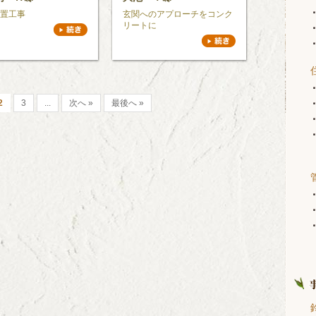
置工事
玄関へのアプローチをコンク
リートに
2
3
...
次へ »
最後へ »