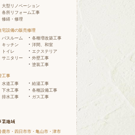
大型リノベーション
各所リフォーム工事
修繕・修理
住宅設備の販売修理
バスルーム
各種増改築工事
キッチン
洋間、和室
トイレ
エクステリア
サニタリー
外壁工事
塗装工事
管工事
水道工事
給湯工事
下水工事
各種設備工事
排水工事
ガス工事
鈴鹿市・四日市市・亀山市・津市