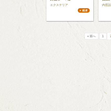
エクステリア
内窓設
« 前へ
1