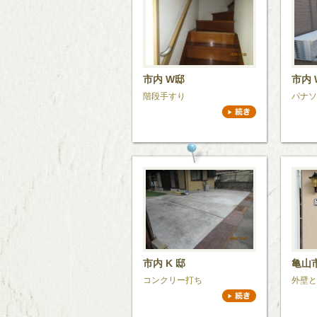
市内 W邸
市内 
階段手すり
パナソ
市内 K 邸
亀山
コンクリー打ち
外壁と