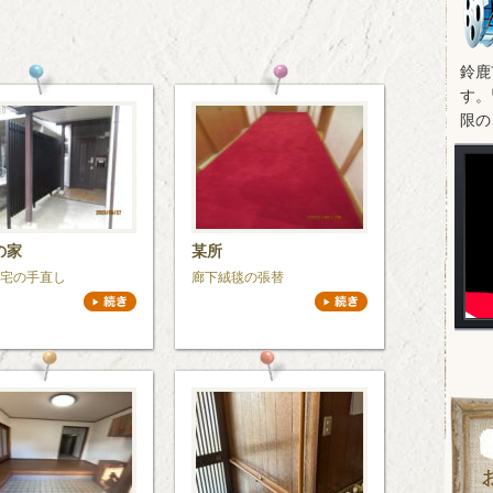
鈴鹿
す。
限の
の家
某所
宅の手直し
廊下絨毯の張替