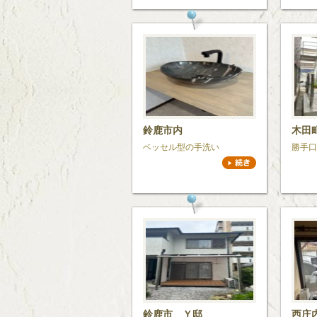
鈴鹿市内
木田
ベッセル型の手洗い
勝手口
鈴鹿市 Ｙ邸
西庄