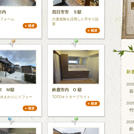
市内
四日市市 Ｓ邸
フォーム
介護保険を活用した手すり設
置
2026
市 Ｍ邸
鈴鹿市内 O 邸
若
水まわりにリフォー
TOTOオクターブライト
2026
竹
2026
鈴