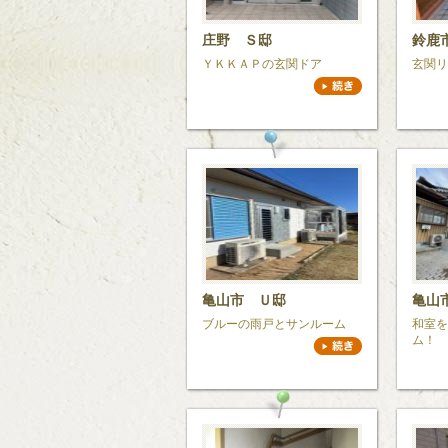
庄野 Ｓ邸
鈴鹿
ＹＫＫＡＰの玄関ドア
玄関リ
亀山市 Ｕ邸
亀山
ブルーの雨戸とサンルーム
和室を
ム！