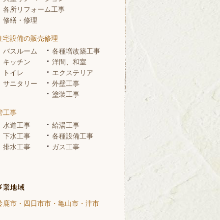
各所リフォーム工事
修繕・修理
住宅設備の販売修理
バスルーム
各種増改築工事
キッチン
洋間、和室
トイレ
エクステリア
サニタリー
外壁工事
塗装工事
管工事
水道工事
給湯工事
下水工事
各種設備工事
排水工事
ガス工事
鈴鹿市・四日市市・亀山市・津市