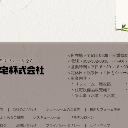
＜所在地＞〒513-0809 三重県鈴
＜電話＞059-382-0938 ＜FAX＞0
＜営業時間＞平日 8：30～18：00
＜定休日＞祝祭日（土日もショー
＜事業内容＞
リフォーム・増改築
住宅設備品販売施工
管工事（水道・下水道）
内
当社のこだわり
ショールームのご案内
最新リフォーム事例
よくあるご質問
レスキュールーム
リモデルローン
ログ
お問い合わせ
プライバシーポリシー
サイトマップ