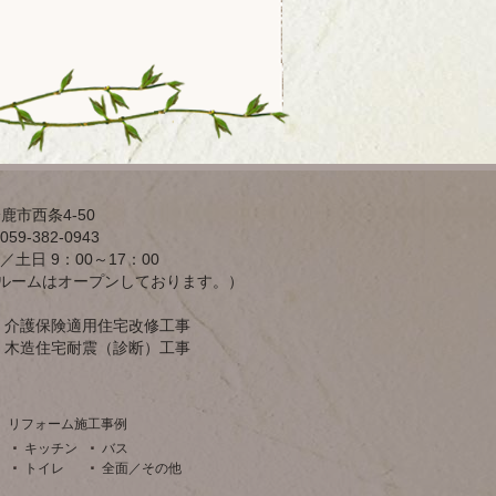
鹿市西条4-50
59-382-0943
／土日 9：00～17：00
ルームはオープンしております。）
介護保険適用住宅改修工事
木造住宅耐震（診断）工事
リフォーム施工事例
キッチン
バス
トイレ
全面／その他