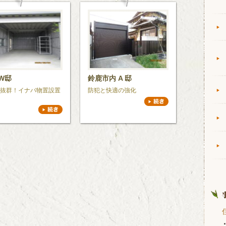
W邸
鈴鹿市内 A 邸
抜群！イナバ物置設置
防犯と快適の強化