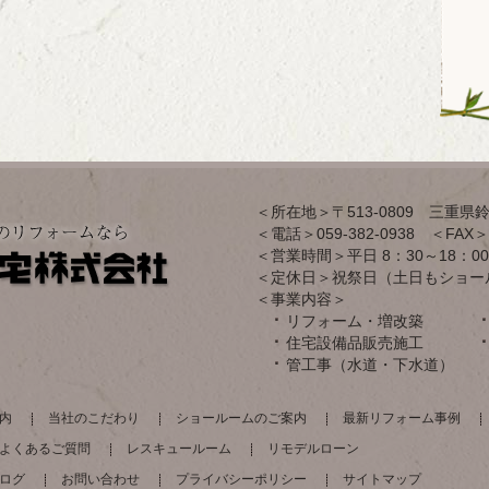
＜所在地＞〒513-0809 三重県鈴
＜電話＞059-382-0938 ＜FAX＞0
＜営業時間＞平日 8：30～18：00
＜定休日＞祝祭日（土日もショー
＜事業内容＞
リフォーム・増改築
住宅設備品販売施工
管工事（水道・下水道）
内
当社のこだわり
ショールームのご案内
最新リフォーム事例
よくあるご質問
レスキュールーム
リモデルローン
ログ
お問い合わせ
プライバシーポリシー
サイトマップ