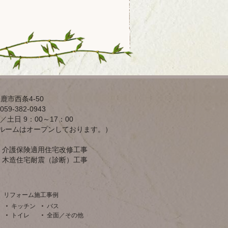
鹿市西条4-50
59-382-0943
／土日 9：00～17：00
ルームはオープンしております。）
介護保険適用住宅改修工事
木造住宅耐震（診断）工事
リフォーム施工事例
キッチン
バス
トイレ
全面／その他