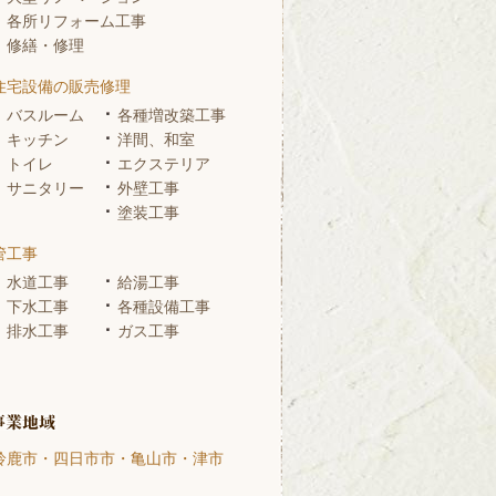
各所リフォーム工事
修繕・修理
住宅設備の販売修理
バスルーム
各種増改築工事
キッチン
洋間、和室
トイレ
エクステリア
サニタリー
外壁工事
塗装工事
管工事
水道工事
給湯工事
下水工事
各種設備工事
排水工事
ガス工事
鈴鹿市・四日市市・亀山市・津市