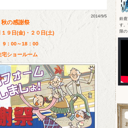
2014/9/5
鈴鹿
秋の感謝祭
す。
限の
１９日(金)・２０日(土)
9：00～18：00
住宅ショールーム