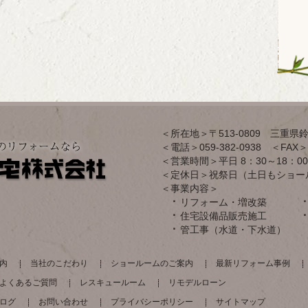
＜所在地＞〒513-0809 三重県鈴
＜電話＞059-382-0938 ＜FAX＞0
＜営業時間＞平日 8：30～18：00
＜定休日＞祝祭日（土日もショー
＜事業内容＞
リフォーム・増改築
住宅設備品販売施工
管工事（水道・下水道）
内
当社のこだわり
ショールームのご案内
最新リフォーム事例
よくあるご質問
レスキュールーム
リモデルローン
ログ
お問い合わせ
プライバシーポリシー
サイトマップ