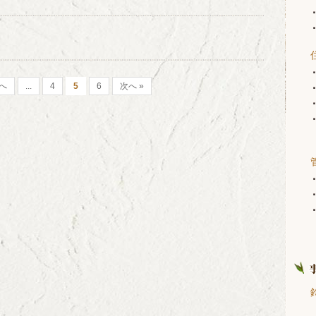
前へ
...
4
5
6
次へ »