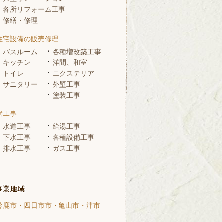
各所リフォーム工事
修繕・修理
住宅設備の販売修理
バスルーム
各種増改築工事
キッチン
洋間、和室
トイレ
エクステリア
サニタリー
外壁工事
塗装工事
管工事
水道工事
給湯工事
下水工事
各種設備工事
排水工事
ガス工事
鈴鹿市・四日市市・亀山市・津市