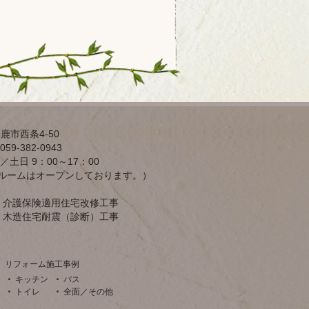
鹿市西条4-50
59-382-0943
／土日 9：00～17：00
ルームはオープンしております。）
介護保険適用住宅改修工事
木造住宅耐震（診断）工事
リフォーム施工事例
キッチン
バス
トイレ
全面／その他