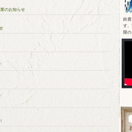
休業のお知らせ
鈴鹿
す。
せ
限の
！