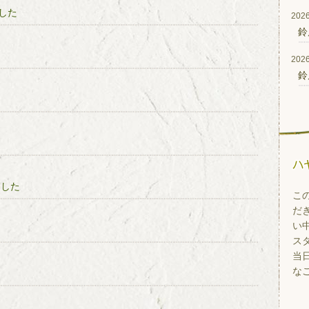
した
2026
鈴
2026
鈴
ました
こ
だ
い
ス
当
なご