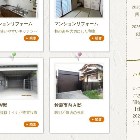
2026
四
ションリフォーム
マンションリフォーム
2026
使いやすいキッチンへ
和の趣を大切にした和室
玄
い
ご
間
W邸
鈴鹿市内 A 邸
【休
抜群！イナバ物置設置
防犯と快適の強化
20
[…]