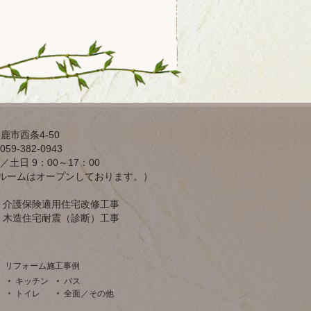
鹿市西条4-50
59-382-0943
／土日 9：00～17：00
ルームはオープンしております。）
介護保険適用住宅改修工事
木造住宅耐震（診断）工事
リフォーム施工事例
キッチン
バス
トイレ
全面／その他