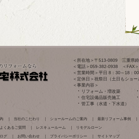
＜所在地＞〒513-0809 三重県鈴
＜電話＞059-382-0938 ＜FAX＞0
＜営業時間＞平日 8：30～18：00
＜定休日＞祝祭日（土日もショー
＜事業内容＞
リフォーム・増改築
住宅設備品販売施工
管工事（水道・下水道）
内
当社のこだわり
ショールームのご案内
最新リフォーム事例
よくあるご質問
レスキュールーム
リモデルローン
ログ
お問い合わせ
プライバシーポリシー
サイトマップ