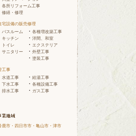
各所リフォーム工事
修繕・修理
住宅設備の販売修理
バスルーム
各種増改築工事
キッチン
洋間、和室
トイレ
エクステリア
サニタリー
外壁工事
塗装工事
管工事
水道工事
給湯工事
下水工事
各種設備工事
排水工事
ガス工事
鈴鹿市・四日市市・亀山市・津市